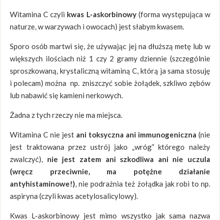
Witamina C czyli
kwas L-askorbinowy
(forma występująca w
naturze, w warzywach i owocach) jest słabym kwasem.
Sporo osób martwi się, że używając jej na dłuższą metę lub w
większych ilościach niż 1 czy 2 gramy dziennie (szczególnie
sproszkowaną, krystaliczną witaminą C, którą ja sama stosuję
i polecam) można np. zniszczyć sobie żołądek, szkliwo zębów
lub nabawić się kamieni nerkowych.
Żadna z tych rzeczy nie ma miejsca.
Witamina C nie jest
ani toksyczna ani immunogeniczna
(nie
jest traktowana przez ustrój jako „wróg” którego należy
zwalczyć),
nie jest zatem ani szkodliwa ani nie uczula
(wręcz przeciwnie, ma potężne działanie
antyhistaminowe!)
, nie podrażnia też żołądka jak robi to np.
aspiryna (czyli kwas acetylosalicylowy).
Kwas L-askorbinowy jest mimo wszystko jak sama nazwa