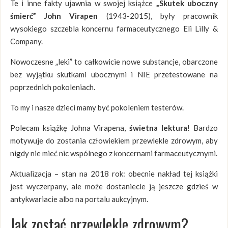
Te i inne fakty ujawnia w swojej książce
„Skutek uboczny
śmierć” John Virapen
(1943-2015), były pracownik
wysokiego szczebla koncernu farmaceutycznego Eli Lilly &
Company.
Nowoczesne „leki” to całkowicie nowe substancje, obarczone
bez wyjątku skutkami ubocznymi i NIE przetestowane na
poprzednich pokoleniach.
To my i nasze dzieci mamy być pokoleniem testerów.
Polecam książkę Johna Virapena,
świetna lektura
! Bardzo
motywuje do zostania człowiekiem przewlekle zdrowym, aby
nigdy nie mieć nic wspólnego z koncernami farmaceutycznymi.
Aktualizacja – stan na 2018 rok: obecnie nakład tej książki
jest wyczerpany, ale może dostaniecie ją jeszcze gdzieś w
antykwariacie albo na portalu aukcyjnym.
Jak zostać przewlekle zdrowym?