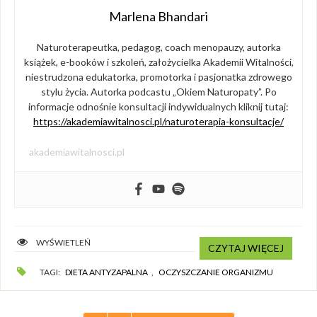
Marlena Bhandari
Naturoterapeutka, pedagog, coach menopauzy, autorka
książek, e-booków i szkoleń, założycielka Akademii Witalności,
niestrudzona edukatorka, promotorka i pasjonatka zdrowego
stylu życia. Autorka podcastu „Okiem Naturopaty”. Po
informacje odnośnie konsultacji indywidualnych kliknij tutaj:
https://akademiawitalnosci.pl/naturoterapia-konsultacje/
akademiawitalnosci.pl
WYŚWIETLEŃ
CZYTAJ WIĘCEJ
TAGI:
DIETA ANTYZAPALNA
,
OCZYSZCZANIE ORGANIZMU