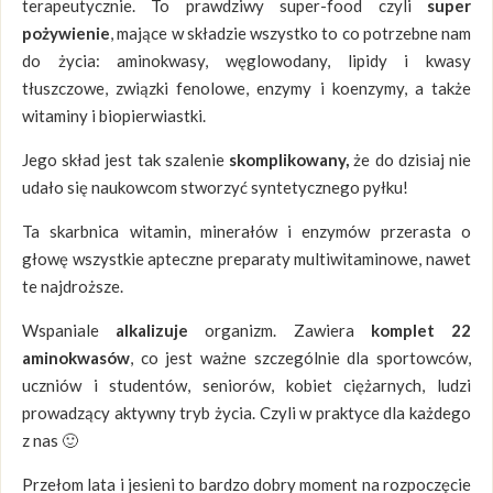
terapeutycznie. To prawdziwy super-food czyli
super
pożywienie
, mające w składzie wszystko to co potrzebne nam
do życia: aminokwasy, węglowodany, lipidy i kwasy
tłuszczowe, związki fenolowe, enzymy i koenzymy, a także
witaminy i biopierwiastki.
Jego skład jest tak szalenie
skomplikowany,
że do dzisiaj nie
udało się naukowcom stworzyć syntetycznego pyłku!
Ta skarbnica witamin, minerałów i enzymów przerasta o
głowę wszystkie apteczne preparaty multiwitaminowe, nawet
te najdroższe.
Wspaniale
alkalizuje
organizm. Zawiera
komplet 22
aminokwasów
, co jest ważne szczególnie dla sportowców,
uczniów i studentów, seniorów, kobiet ciężarnych, ludzi
prowadzący aktywny tryb życia. Czyli w praktyce dla każdego
z nas 🙂
Przełom lata i jesieni to bardzo dobry moment na rozpoczęcie