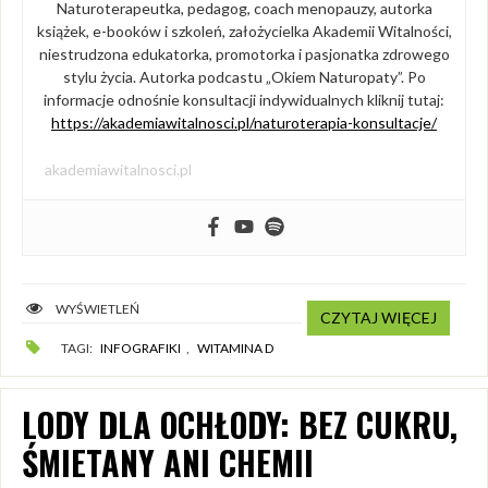
Naturoterapeutka, pedagog, coach menopauzy, autorka
książek, e-booków i szkoleń, założycielka Akademii Witalności,
niestrudzona edukatorka, promotorka i pasjonatka zdrowego
stylu życia. Autorka podcastu „Okiem Naturopaty”. Po
informacje odnośnie konsultacji indywidualnych kliknij tutaj:
https://akademiawitalnosci.pl/naturoterapia-konsultacje/
akademiawitalnosci.pl
WYŚWIETLEŃ
CZYTAJ WIĘCEJ
TAGI:
INFOGRAFIKI
,
WITAMINA D
LODY DLA OCHŁODY: BEZ CUKRU,
ŚMIETANY ANI CHEMII