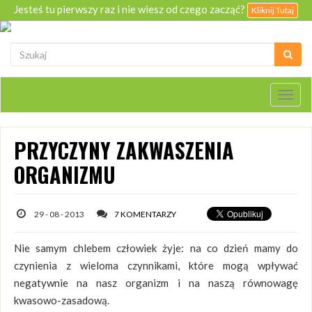
Jesteś tu pierwszy raz i nie wiesz od czego zacząć?
Kliknij Tutaj
Togg
navig
PRZYCZYNY ZAKWASZENIA
ORGANIZMU
29 - 08 - 2013
7 KOMENTARZY
Nie samym chlebem człowiek żyje: na co dzień mamy do
czynienia z wieloma czynnikami, które mogą wpływać
negatywnie na nasz organizm i na naszą równowagę
kwasowo-zasadową.