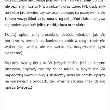
Oczyszczanie nie polega jedynie na tym co wsadzamy do buzi,
ale też na tym czego NIE wsadzamy oraz czego NIE kładziemy
na skórę jak również czy zwracamy uwagę na pozbywanie się
toksyn
wszystkimi czterema drogami
jakimi ciało pozbywa
się zanieczyszczeń:
jelita, nerki, płuca oraz skóra
.
Dzisiaj opiszę całą procedurę, abyście wiedzieli jak się
poruszać w temacie, co konkretnie robić a czego robić nie
wolno (tzn. wolno, ale nie warto, by oczyszczanie było
skuteczne).
Są różne szkoły detoksu. W jednych można jeść np. ciemne
pieczywo, brązowy ryż czy chude mięso, w innych nie. Za
najbardziej wartościowy i skuteczny uważam detoks oparty
na warzywach i owocach, taki właśnie stosuję i taki dzisiaj
opiszę.
(więcej…)