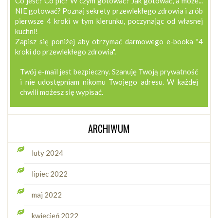
Co jeść? Co pić? W czym gotować? Jak gotować, a może...
NIE gotować? Poznaj sekrety przewlekłego zdrowia i zrób
pierwsze 4 kroki w tym kierunku, poczynając od własnej
kuchni!
Zapisz się poniżej aby otrzymać darmowego e-booka "4
kroki do przewlekłego zdrowia".
Twój e-mail jest bezpieczny. Szanuję Twoją prywatność
i nie udostępniam nikomu Twojego adresu. W każdej
chwili możesz się wypisać.
ARCHIWUM
luty 2024
lipiec 2022
maj 2022
kwiecień 2022