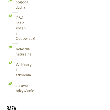
pogoda
ducha
Q&A
Sesje
Pytań
i
Odpowiedzi
Remedia
naturalne
Webinary
i
szkolenia
zdrowe
odżywianie
BAZA