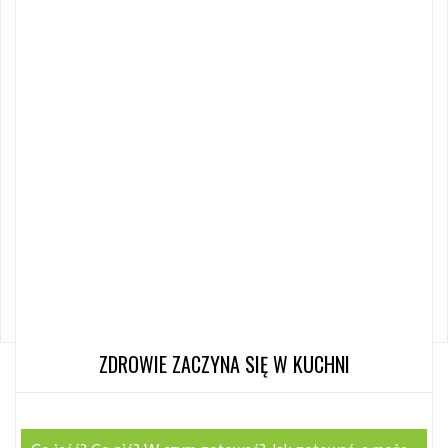
książek, e-booków i szkoleń, założycielka Akademii Witalności,
niestrudzona edukatorka, promotorka i pasjonatka zdrowego
stylu życia. Autorka podcastu „Okiem Naturopaty”. Po
informacje odnośnie konsultacji indywidualnych kliknij tutaj:
https://akademiawitalnosci.pl/naturoterapia-konsultacje/
akademiawitalnosci.pl
WYŚWIETLEŃ
CZYTAJ WIĘCEJ
TAGI:
DIETA OWOCOWO-WARZYWNA
,
LECZENIE DIETĄ
,
ŻELAZO
ZDROWIE ZACZYNA SIĘ W KUCHNI