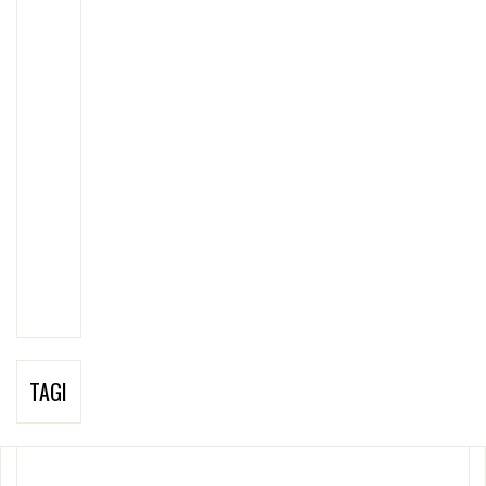
TAGI
UCZULENIE NA SŁOŃCE: