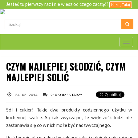
Jesteś tu pierwszy raz i nie wiesz od czego zacząć?
Kliknij Tutaj
Togg
navig
CZYM NAJLEPIEJ SŁODZIĆ, CZYM
NAJLEPIEJ SOLIĆ
24 - 02 - 2014
210 KOMENTARZY
Sól i cukier! Takie dwa produkty codziennego użytku w
kuchennej szafce. Są tak zwyczajne, że większość ludzi nie
zastanawia się co w nich może być nadzwyczajnego.
Praktycznie nie ma dnia by cukierniczka i solniczka nie szły w