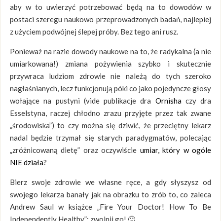
aby w to uwierzyć potrzebować będą na to dowodów w
postaci szeregu naukowo przeprowadzonych badań, najlepiej
z użyciem podwójnej ślepej próby. Bez tego ani rusz.
Ponieważ na razie dowody naukowe na to, że radykalna (a nie
umiarkowana!) zmiana pożywienia szybko i skutecznie
przywraca ludziom zdrowie nie należą do tych szeroko
nagłaśnianych, lecz funkcjonują póki co jako pojedyncze głosy
wołające na pustyni (vide publikacje dra
Ornisha
czy dra
Esselstyna, raczej chłodno zrazu przyjęte przez tak zwane
„środowiska”) to czy można się dziwić, że przeciętny lekarz
nadal będzie trzymał się starych paradygmatów, polecając
„zróżnicowaną dietę” oraz oczywiście
umiar, który w ogóle
NIE działa
?
Bierz swoje zdrowie we własne ręce, a gdy słyszysz od
swojego lekarza banały jak na obrazku to zrób to, co zaleca
Andrew Saul w książce „Fire Your Doctor! How To Be
Independently Healthy”: zwolnij go! 🙂