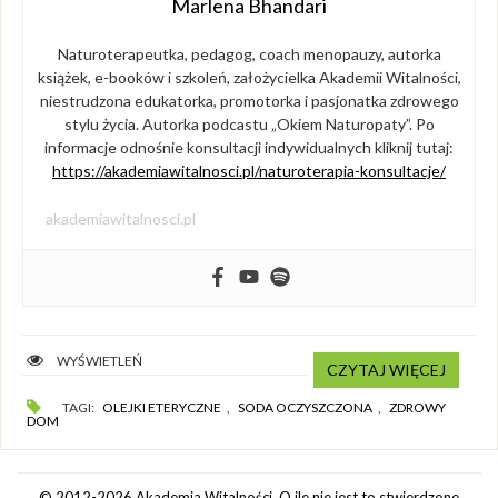
Marlena Bhandari
Naturoterapeutka, pedagog, coach menopauzy, autorka
książek, e-booków i szkoleń, założycielka Akademii Witalności,
niestrudzona edukatorka, promotorka i pasjonatka zdrowego
stylu życia. Autorka podcastu „Okiem Naturopaty”. Po
informacje odnośnie konsultacji indywidualnych kliknij tutaj:
https://akademiawitalnosci.pl/naturoterapia-konsultacje/
akademiawitalnosci.pl
WYŚWIETLEŃ
CZYTAJ WIĘCEJ
TAGI:
OLEJKI ETERYCZNE
,
SODA OCZYSZCZONA
,
ZDROWY
DOM
© 2012-2026 Akademia Witalności. O ile nie jest to stwierdzone